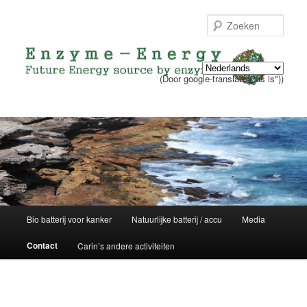
Zoek
(Door google-translate ("as is"))
Hoofdmenu
Bio batterij voor kanker
Natuurlijke batterij / accu
Media
Spring
Contact
Carin’s andere activiteiten
naar
de